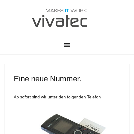
HOME
VWS
Eine neue Nummer.
LEISTUNGEN
Ab sofort
sind wir unter den folgenden Telefon
SERVICE
ADMINISTRATION
PARTNER
TELEKOMMUNIKATION
SUPPORT CENTER
KONTAKT
RUSTDESK QUICK SUPPORT
SOFTWARE