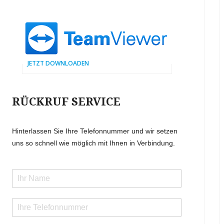
JETZT DOWNLOADEN
RÜCKRUF SERVICE
Hinterlassen Sie Ihre Telefonnummer und wir setzen
uns so schnell wie möglich mit Ihnen in Verbindung.
N
a
m
T
e
e
*
l