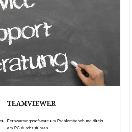
SERVICE
ADMINISTRATION
PARTNER
TELEKOMMUNIKATION
SUPPORT CENTER
KONTAKT
RUSTDESK QUICK SUPPORT
SOFTWARE
IT-CONSULTING
TEAMVIEWER
et-
Fernwartungssoftware um Problembehebung direkt
am PC durchzuführen.