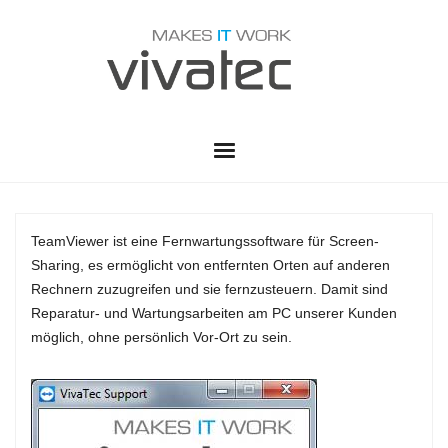
HOME
TeamViewer ist eine Fernwartungssoftware für Screen-
VWS
Sharing, es ermöglicht von entfernten Orten auf anderen
Rechnern zuzugreifen und sie fernzusteuern. Damit sind
LEISTUNGEN
Reparatur- und Wartungsarbeiten am PC unserer Kunden
möglich, ohne persönlich Vor-Ort zu sein.
SERVICE
ADMINISTRATION
PARTNER
TELEKOMMUNIKATION
SUPPORT CENTER
KONTAKT
RUSTDESK QUICK SUPPORT
SOFTWARE